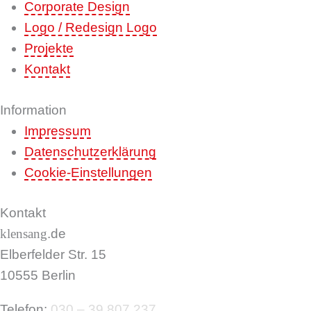
Corporate Design
Logo / Redesign Logo
Projekte
Kontakt
Information
Impressum
Datenschutzerklärung
Cookie-Einstellungen
Kontakt
klensang
.de
Elberfelder Str. 15
10555 Berlin
Telefon:
030 – 39 807 237