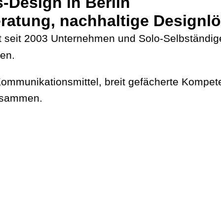
-Design in Berlin
eratung, nachhaltige Designl
ut seit 2003 Unternehmen und Solo-Selbständi
ien.
munikationsmittel, breit gefächerte Kompeten
zusammen.